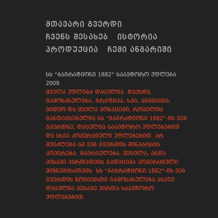
ᲛᲗᲐᲕᲐᲠᲘ ᲒᲕᲔᲠᲓᲘ
ᲩᲕᲔᲜᲡ ᲨᲔᲡᲐᲮᲔᲑ
ᲘᲡᲢᲝᲠᲘᲐ
ᲞᲠᲝᲓᲣᲥᲪᲘᲐ
ᲩᲔᲛᲘ ᲐᲜᲒᲐᲠᲘᲨᲘ
სს “ბაგრატიონი 1882” საავტორო უფლება
2009
ყველა უფლება დაცულია. ტექსტი,
გამოსახულება, გრაფიკა, ხმა, ანიმაცია,
ვიდეო და ყველა მონაცემი, რომელიც
განთავსებულია სს “ბაგრატიონი 1882”-ის ვებ
გვერდზე, დაცულია საავტორო უფლებებით
და სხვა კომერციული უფლებებით. არ
შეიძლება ამ ვებ გვერდის შინაარსის
კოპირება, გავრცელება, შეცვლა, ანდა
მესამე პირთათვის გადაცემა კომერციული
მიზნებისათვის. სს “ბაგრატიონი 1882”-ის ვებ
გვერდის ზოგიერთი გამოსახულება ასევე
დაცულია მესამე პირთა საავტორო
უფლებებით.