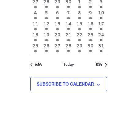
8
8
8
8
8
8
8
27
28
29
30
1
2
3
events,
events,
events,
events,
events,
events,
events,
8
8
8
8
8
8
8
4
5
6
7
8
9
10
events,
events,
events,
events,
events,
events,
events,
8
8
8
8
8
8
8
11
12
13
14
15
16
17
events,
events,
events,
events,
events,
events,
events,
8
8
8
8
8
8
8
18
19
20
21
22
23
24
events,
events,
events,
events,
events,
events,
events,
8
8
8
8
8
8
8
25
26
27
28
29
30
31
events,
events,
events,
events,
events,
events,
events,
აპრ
Today
ივნ
SUBSCRIBE TO CALENDAR