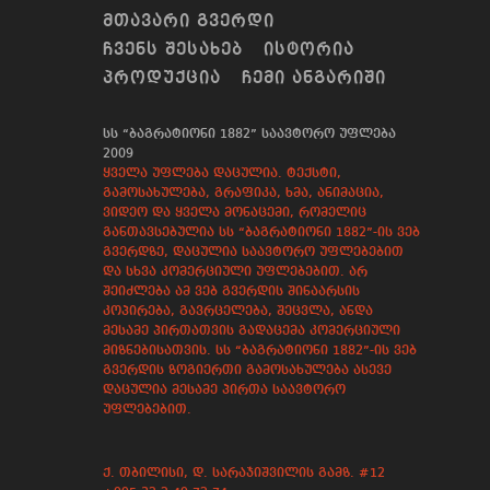
ᲛᲗᲐᲕᲐᲠᲘ ᲒᲕᲔᲠᲓᲘ
ᲩᲕᲔᲜᲡ ᲨᲔᲡᲐᲮᲔᲑ
ᲘᲡᲢᲝᲠᲘᲐ
ᲞᲠᲝᲓᲣᲥᲪᲘᲐ
ᲩᲔᲛᲘ ᲐᲜᲒᲐᲠᲘᲨᲘ
სს “ბაგრატიონი 1882” საავტორო უფლება
2009
ყველა უფლება დაცულია. ტექსტი,
გამოსახულება, გრაფიკა, ხმა, ანიმაცია,
ვიდეო და ყველა მონაცემი, რომელიც
განთავსებულია სს “ბაგრატიონი 1882”-ის ვებ
გვერდზე, დაცულია საავტორო უფლებებით
და სხვა კომერციული უფლებებით. არ
შეიძლება ამ ვებ გვერდის შინაარსის
კოპირება, გავრცელება, შეცვლა, ანდა
მესამე პირთათვის გადაცემა კომერციული
მიზნებისათვის. სს “ბაგრატიონი 1882”-ის ვებ
გვერდის ზოგიერთი გამოსახულება ასევე
დაცულია მესამე პირთა საავტორო
უფლებებით.
ქ. თბილისი, დ. სარაჯიშვილის გამზ. #12