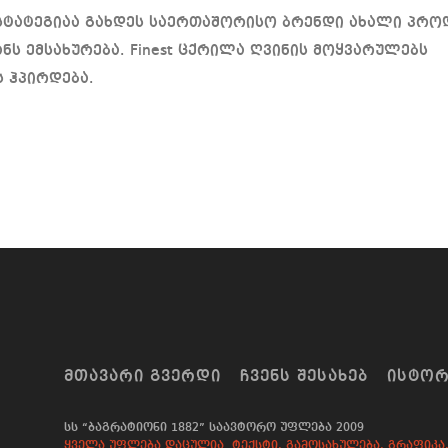
 სტატეგიაა გახდეს საერთაშორისო ბრენდი ახალი პრო
ზანს ემსახურება. Finest ცქრილა ღვინის მოყვარულებს
 ჰპირდება.
ᲛᲗᲐᲕᲐᲠᲘ ᲒᲕᲔᲠᲓᲘ
ᲩᲕᲔᲜᲡ ᲨᲔᲡᲐᲮᲔᲑ
ᲘᲡᲢᲝ
სს “ბაგრატიონი 1882” საავტორო უფლება 2009
ყველა უფლება დაცულია. ტექსტი, გამოსახულება, გრაფიკა, 