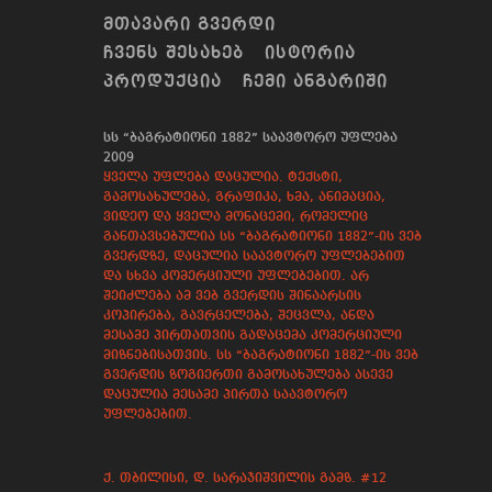
ᲛᲗᲐᲕᲐᲠᲘ ᲒᲕᲔᲠᲓᲘ
ᲩᲕᲔᲜᲡ ᲨᲔᲡᲐᲮᲔᲑ
ᲘᲡᲢᲝᲠᲘᲐ
ᲞᲠᲝᲓᲣᲥᲪᲘᲐ
ᲩᲔᲛᲘ ᲐᲜᲒᲐᲠᲘᲨᲘ
სს “ბაგრატიონი 1882” საავტორო უფლება
2009
ყველა უფლება დაცულია. ტექსტი,
გამოსახულება, გრაფიკა, ხმა, ანიმაცია,
ვიდეო და ყველა მონაცემი, რომელიც
განთავსებულია სს “ბაგრატიონი 1882”-ის ვებ
გვერდზე, დაცულია საავტორო უფლებებით
და სხვა კომერციული უფლებებით. არ
შეიძლება ამ ვებ გვერდის შინაარსის
კოპირება, გავრცელება, შეცვლა, ანდა
მესამე პირთათვის გადაცემა კომერციული
მიზნებისათვის. სს “ბაგრატიონი 1882”-ის ვებ
გვერდის ზოგიერთი გამოსახულება ასევე
დაცულია მესამე პირთა საავტორო
უფლებებით.
ქ. თბილისი, დ. სარაჯიშვილის გამზ. #12