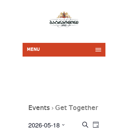
MENU
Events
Get Together
Events
2026-05-18
Event
Select
SEARCH
Search
DAY