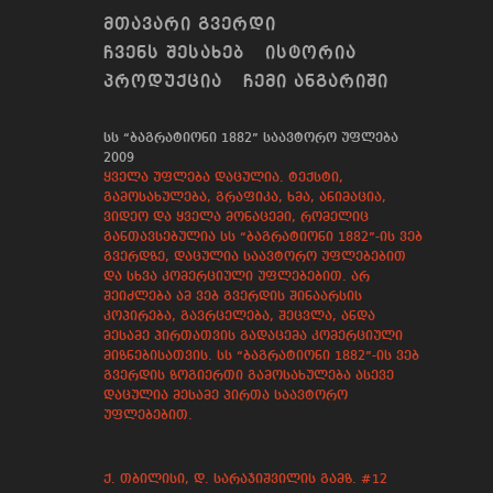
ᲛᲗᲐᲕᲐᲠᲘ ᲒᲕᲔᲠᲓᲘ
ᲩᲕᲔᲜᲡ ᲨᲔᲡᲐᲮᲔᲑ
ᲘᲡᲢᲝᲠᲘᲐ
ᲞᲠᲝᲓᲣᲥᲪᲘᲐ
ᲩᲔᲛᲘ ᲐᲜᲒᲐᲠᲘᲨᲘ
სს “ბაგრატიონი 1882” საავტორო უფლება
2009
ყველა უფლება დაცულია. ტექსტი,
გამოსახულება, გრაფიკა, ხმა, ანიმაცია,
ვიდეო და ყველა მონაცემი, რომელიც
განთავსებულია სს “ბაგრატიონი 1882”-ის ვებ
გვერდზე, დაცულია საავტორო უფლებებით
და სხვა კომერციული უფლებებით. არ
შეიძლება ამ ვებ გვერდის შინაარსის
კოპირება, გავრცელება, შეცვლა, ანდა
მესამე პირთათვის გადაცემა კომერციული
მიზნებისათვის. სს “ბაგრატიონი 1882”-ის ვებ
გვერდის ზოგიერთი გამოსახულება ასევე
დაცულია მესამე პირთა საავტორო
უფლებებით.
ქ. თბილისი, დ. სარაჯიშვილის გამზ. #12