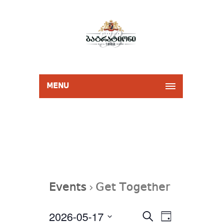
MENU
Events
Get Together
Events
2026-05-17
Event
Select
SEARCH
Search
DAY