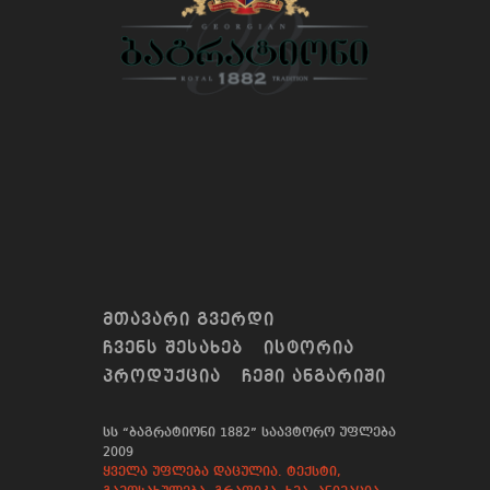
ᲛᲗᲐᲕᲐᲠᲘ ᲒᲕᲔᲠᲓᲘ
ᲩᲕᲔᲜᲡ ᲨᲔᲡᲐᲮᲔᲑ
ᲘᲡᲢᲝᲠᲘᲐ
ᲞᲠᲝᲓᲣᲥᲪᲘᲐ
ᲩᲔᲛᲘ ᲐᲜᲒᲐᲠᲘᲨᲘ
სს “ბაგრატიონი 1882” საავტორო უფლება
2009
ყველა უფლება დაცულია. ტექსტი,