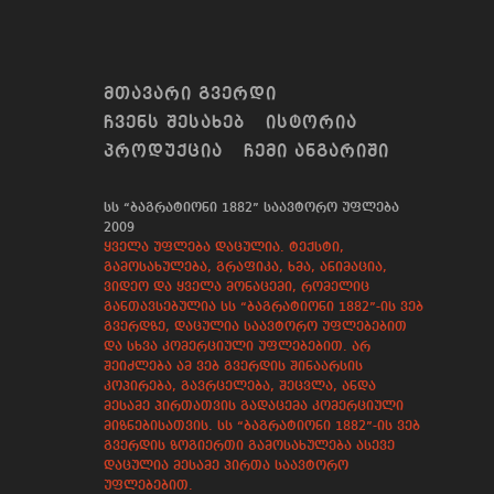
ᲛᲗᲐᲕᲐᲠᲘ ᲒᲕᲔᲠᲓᲘ
ᲩᲕᲔᲜᲡ ᲨᲔᲡᲐᲮᲔᲑ
ᲘᲡᲢᲝᲠᲘᲐ
ᲞᲠᲝᲓᲣᲥᲪᲘᲐ
ᲩᲔᲛᲘ ᲐᲜᲒᲐᲠᲘᲨᲘ
სს “ბაგრატიონი 1882” საავტორო უფლება
2009
ყველა უფლება დაცულია. ტექსტი,
გამოსახულება, გრაფიკა, ხმა, ანიმაცია,
ვიდეო და ყველა მონაცემი, რომელიც
განთავსებულია სს “ბაგრატიონი 1882”-ის ვებ
გვერდზე, დაცულია საავტორო უფლებებით
და სხვა კომერციული უფლებებით. არ
შეიძლება ამ ვებ გვერდის შინაარსის
კოპირება, გავრცელება, შეცვლა, ანდა
მესამე პირთათვის გადაცემა კომერციული
მიზნებისათვის. სს “ბაგრატიონი 1882”-ის ვებ
გვერდის ზოგიერთი გამოსახულება ასევე
დაცულია მესამე პირთა საავტორო
უფლებებით.