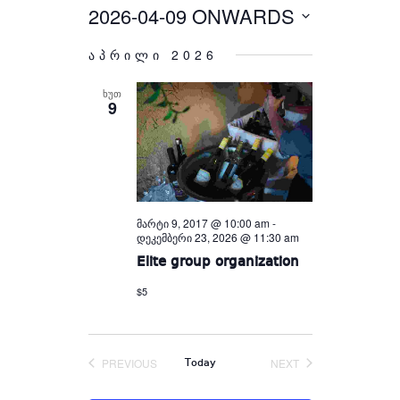
Views
and
2026-04-09 ONWARDS
Select
Views
Navigation
Navigation
date.
აპრილი 2026
ᲮᲣᲗ
9
მარტი 9, 2017 @ 10:00 am
-
დეკემბერი 23, 2026 @ 11:30 am
Elite group organization
$5
PREVIOUS
NEXT
Today
EVENTS
EVENTS