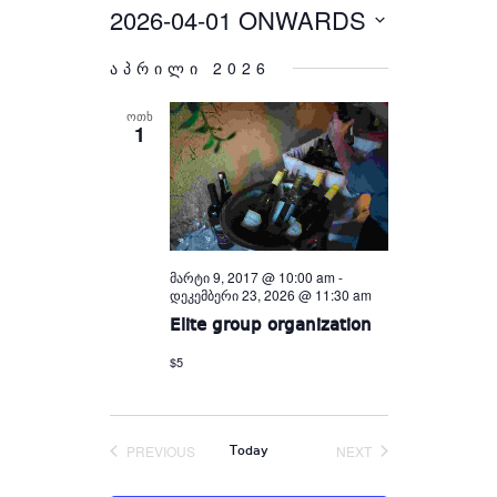
Views
and
2026-04-01 ONWARDS
Select
Views
Navigation
Navigation
date.
აპრილი 2026
ᲝᲗᲮ
1
მარტი 9, 2017 @ 10:00 am
-
დეკემბერი 23, 2026 @ 11:30 am
Elite group organization
$5
PREVIOUS
NEXT
Today
EVENTS
EVENTS