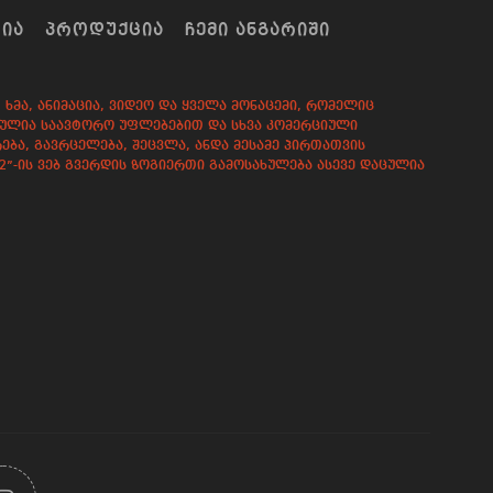
ᲠᲘᲐ
ᲞᲠᲝᲓᲣᲥᲪᲘᲐ
ᲩᲔᲛᲘ ᲐᲜᲒᲐᲠᲘᲨᲘ
ხმა, ანიმაცია, ვიდეო და ყველა მონაცემი, რომელიც
დაცულია საავტორო უფლებებით და სხვა კომერციული
ება, გავრცელება, შეცვლა, ანდა მესამე პირთათვის
82”-ის ვებ გვერდის ზოგიერთი გამოსახულება ასევე დაცულია