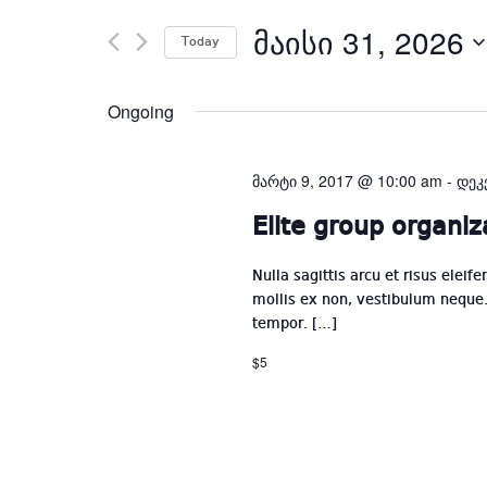
Search
ᲛᲐᲘᲡᲘ 31, 2026
for
Today
Events
by
Ongoing
Keyword.
მარტი 9, 2017 @ 10:00 am
-
დეკ
Elite group organiz
Nulla sagittis arcu et risus eleif
mollis ex non, vestibulum neque. 
tempor. […]
$5