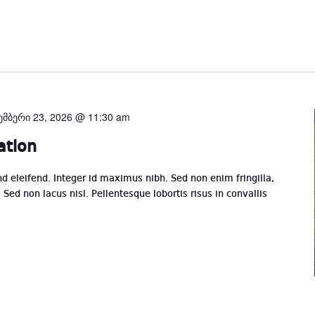
Select
date.
ემბერი 23, 2026 @ 11:30 am
ation
end eleifend. Integer id maximus nibh. Sed non enim fringilla,
Sed non lacus nisl. Pellentesque lobortis risus in convallis