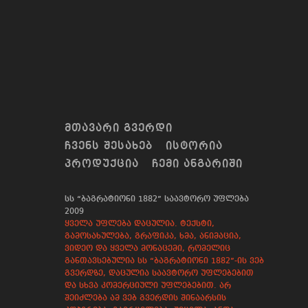
ᲛᲗᲐᲕᲐᲠᲘ ᲒᲕᲔᲠᲓᲘ
ᲩᲕᲔᲜᲡ ᲨᲔᲡᲐᲮᲔᲑ
ᲘᲡᲢᲝᲠᲘᲐ
ᲞᲠᲝᲓᲣᲥᲪᲘᲐ
ᲩᲔᲛᲘ ᲐᲜᲒᲐᲠᲘᲨᲘ
სს “ბაგრატიონი 1882” საავტორო უფლება
2009
ყველა უფლება დაცულია. ტექსტი,
გამოსახულება, გრაფიკა, ხმა, ანიმაცია,
ვიდეო და ყველა მონაცემი, რომელიც
განთავსებულია სს “ბაგრატიონი 1882”-ის ვებ
გვერდზე, დაცულია საავტორო უფლებებით
და სხვა კომერციული უფლებებით. არ
შეიძლება ამ ვებ გვერდის შინაარსის