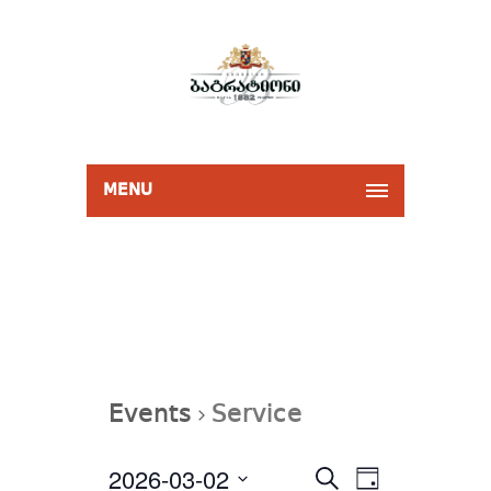
MENU
Events
Service
Events
2026-03-02
Event
Select
SEARCH
Search
DAY