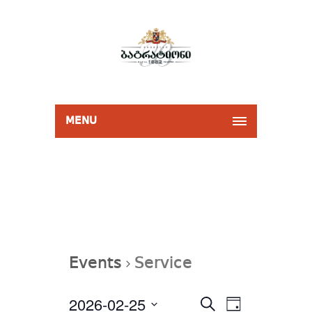
MENU
Events
Service
Events
2026-02-25
Event
Select
SEARCH
Search
DAY