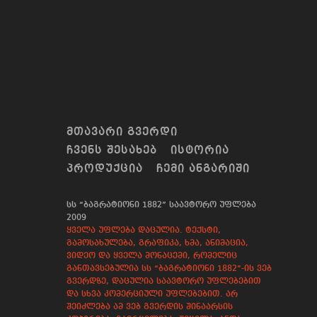
ᲛᲗᲐᲕᲐᲠᲘ ᲒᲕᲔᲠᲓᲘ
ᲩᲕᲔᲜᲡ ᲨᲔᲡᲐᲮᲔᲑ
ᲘᲡᲢᲝᲠᲘᲐ
ᲞᲠᲝᲓᲣᲥᲪᲘᲐ
ᲩᲔᲛᲘ ᲐᲜᲒᲐᲠᲘᲨᲘ
სს “ბაგრატიონი 1882” საავტორო უფლება
2009
ყველა უფლება დაცულია. ტექსტი,
გამოსახულება, გრაფიკა, ხმა, ანიმაცია,
ვიდეო და ყველა მონაცემი, რომელიც
განთავსებულია სს “ბაგრატიონი 1882”-ის ვებ
გვერდზე, დაცულია საავტორო უფლებებით
და სხვა კომერციული უფლებებით. არ
შეიძლება ამ ვებ გვერდის შინაარსის