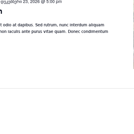
-
დეკემბერი 23, 2026 @ 5:00 pm
n
odio at dapibus. Sed rutrum, nunc interdum aliquam
 non iaculis ante purus vitae quam. Donec condimentum