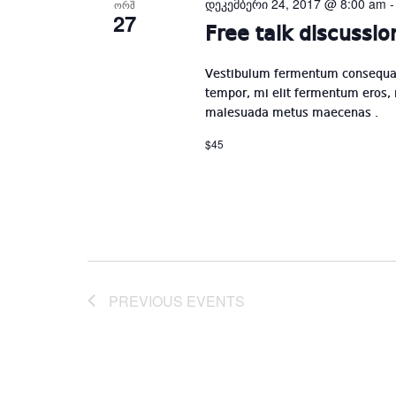
დეკემბერი 24, 2017 @ 8:00 am
ᲝᲠᲨ
27
Free talk discussio
Vestibulum fermentum consequat 
tempor, mi elit fermentum eros,
malesuada metus maecenas .
$45
PREVIOUS
EVENTS