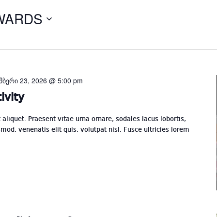
WARDS
Select
date.
მბერი 23, 2026 @ 5:00 pm
ivity
t aliquet. Praesent vitae urna ornare, sodales lacus lobortis,
mod, venenatis elit quis, volutpat nisl. Fusce ultricies lorem