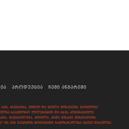
ᲠᲘᲐ
ᲞᲠᲝᲓᲣᲥᲪᲘᲐ
ᲩᲔᲛᲘ ᲐᲜᲒᲐᲠᲘᲨᲘ
ხმა, ანიმაცია, ვიდეო და ყველა მონაცემი, რომელიც
დაცულია საავტორო უფლებებით და სხვა კომერციული
ება, გავრცელება, შეცვლა, ანდა მესამე პირთათვის
82”-ის ვებ გვერდის ზოგიერთი გამოსახულება ასევე დაცულია