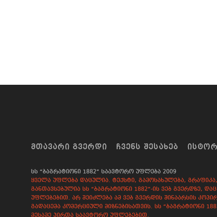
ᲛᲗᲐᲕᲐᲠᲘ ᲒᲕᲔᲠᲓᲘ
ᲩᲕᲔᲜᲡ ᲨᲔᲡᲐᲮᲔᲑ
ᲘᲡᲢᲝ
სს “ბაგრატიონი 1882” საავტორო უფლება 2009
ყველა უფლება დაცულია. ტექსტი, გამოსახულება, გრაფიკა, 
განთავსებულია სს “ბაგრატიონი 1882”-ის ვებ გვერდზე, 
უფლებებით. არ შეიძლება ამ ვებ გვერდის შინაარსის კოპირ
გადაცემა კომერციული მიზნებისათვის. სს “ბაგრატიონი 18
მესამე პირთა საავტორო უფლებებით.