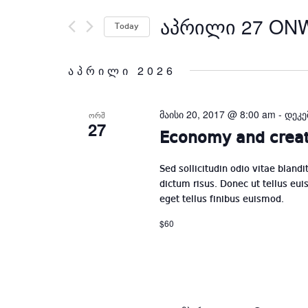
Search
ᲐᲞᲠᲘᲚᲘ 27 ON
for
Today
Events
by
აპრილი 2026
Keyword.
მაისი 20, 2017 @ 8:00 am
-
დეკე
ᲝᲠᲨ
27
Economy and creat
Sed sollicitudin odio vitae blandi
dictum risus. Donec ut tellus euis
eget tellus finibus euismod.
$60