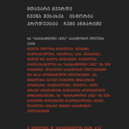
ᲛᲗᲐᲕᲐᲠᲘ ᲒᲕᲔᲠᲓᲘ
ᲩᲕᲔᲜᲡ ᲨᲔᲡᲐᲮᲔᲑ
ᲘᲡᲢᲝᲠᲘᲐ
ᲞᲠᲝᲓᲣᲥᲪᲘᲐ
ᲩᲔᲛᲘ ᲐᲜᲒᲐᲠᲘᲨᲘ
სს “ბაგრატიონი 1882” საავტორო უფლება
2009
ყველა უფლება დაცულია. ტექსტი,
გამოსახულება, გრაფიკა, ხმა, ანიმაცია,
ვიდეო და ყველა მონაცემი, რომელიც
განთავსებულია სს “ბაგრატიონი 1882”-ის ვებ
გვერდზე, დაცულია საავტორო უფლებებით
და სხვა კომერციული უფლებებით. არ
შეიძლება ამ ვებ გვერდის შინაარსის
კოპირება, გავრცელება, შეცვლა, ანდა
მესამე პირთათვის გადაცემა კომერციული
მიზნებისათვის. სს “ბაგრატიონი 1882”-ის ვებ
გვერდის ზოგიერთი გამოსახულება ასევე
დაცულია მესამე პირთა საავტორო
უფლებებით.
ქ. თბილისი, დ. სარაჯიშვილის გამზ. #12