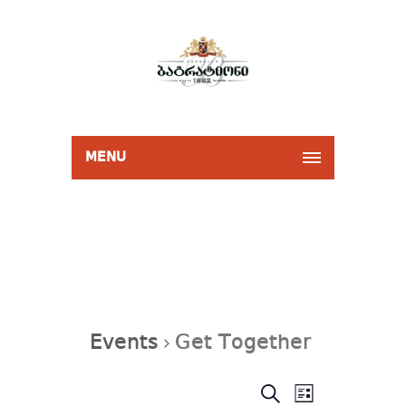
MENU
Events
Get Together
Events
Event
SEARCH
Search
LIST