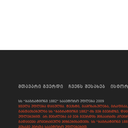
ᲛᲗᲐᲕᲐᲠᲘ ᲒᲕᲔᲠᲓᲘ
ᲩᲕᲔᲜᲡ ᲨᲔᲡᲐᲮᲔᲑ
ᲘᲡᲢᲝ
სს “ბაგრატიონი 1882” საავტორო უფლება 2009
ყველა უფლება დაცულია. ტექსტი, გამოსახულება, გრაფიკა, 
განთავსებულია სს “ბაგრატიონი 1882”-ის ვებ გვერდზე, 
უფლებებით. არ შეიძლება ამ ვებ გვერდის შინაარსის კოპირ
გადაცემა კომერციული მიზნებისათვის. სს “ბაგრატიონი 18
მესამე პირთა საავტორო უფლებებით.