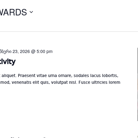
WARDS
Select
date.
მბერი 23, 2026 @ 5:00 pm
ivity
t aliquet. Praesent vitae urna ornare, sodales lacus lobortis,
mod, venenatis elit quis, volutpat nisl. Fusce ultricies lorem