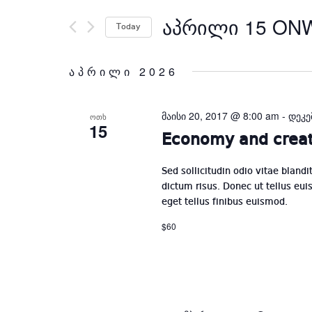
Search
ᲐᲞᲠᲘᲚᲘ 15 ON
for
Today
Events
by
აპრილი 2026
Keyword.
მაისი 20, 2017 @ 8:00 am
-
დეკე
ᲝᲗᲮ
15
Economy and creat
Sed sollicitudin odio vitae blandi
dictum risus. Donec ut tellus euis
eget tellus finibus euismod.
$60