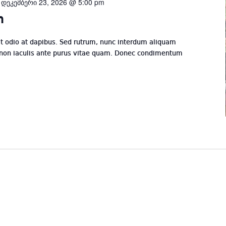
-
დეკემბერი 23, 2026 @ 5:00 pm
n
odio at dapibus. Sed rutrum, nunc interdum aliquam
 non iaculis ante purus vitae quam. Donec condimentum