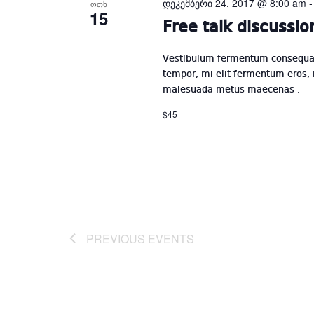
დეკემბერი 24, 2017 @ 8:00 am
ᲝᲗᲮ
15
Free talk discussio
Vestibulum fermentum consequat 
tempor, mi elit fermentum eros,
malesuada metus maecenas .
$45
PREVIOUS
EVENTS