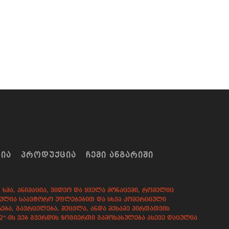
ᲠᲘᲐ
ᲞᲠᲝᲓᲣᲥᲪᲘᲐ
ᲩᲔᲛᲘ ᲐᲜᲒᲐᲠᲘᲨᲘ
ხმა, ანიმაცია, ვიდეო და ყველა მონაცემი, რომელიც
დაცულია საავტორო უფლებებით და სხვა კომერციული
ება, გავრცელება, შეცვლა, ანდა მესამე პირთათვის
82”-ის ვებ გვერდის ზოგიერთი გამოსახულება ასევე დაცულია