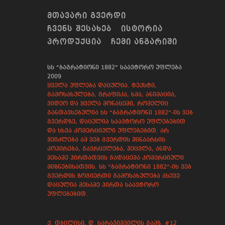
ᲛᲗᲐᲕᲐᲠᲘ ᲒᲕᲔᲠᲓᲘ
ᲩᲕᲔᲜᲡ ᲨᲔᲡᲐᲮᲔᲑ
ᲘᲡᲢᲝᲠᲘᲐ
ᲞᲠᲝᲓᲣᲥᲪᲘᲐ
ᲩᲔᲛᲘ ᲐᲜᲒᲐᲠᲘᲨᲘ
სს “ბაგრატიონი 1882” საავტორო უფლება
2009
ყველა უფლება დაცულია. ტექსტი,
გამოსახულება, გრაფიკა, ხმა, ანიმაცია,
ვიდეო და ყველა მონაცემი, რომელიც
განთავსებულია სს “ბაგრატიონი 1882”-ის ვებ
გვერდზე, დაცულია საავტორო უფლებებით
და სხვა კომერციული უფლებებით. არ
შეიძლება ამ ვებ გვერდის შინაარსის
კოპირება, გავრცელება, შეცვლა, ანდა
მესამე პირთათვის გადაცემა კომერციული
მიზნებისათვის. სს “ბაგრატიონი 1882”-ის ვებ
გვერდის ზოგიერთი გამოსახულება ასევე
დაცულია მესამე პირთა საავტორო
უფლებებით.
ქ. თბილისი, დ. სარაჯიშვილის გამზ. #12