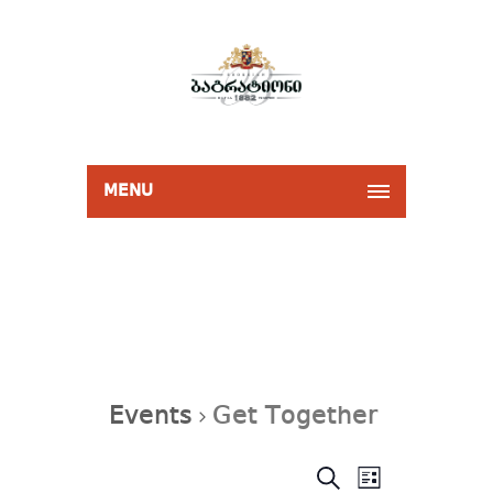
MENU
Events
Get Together
Events
Event
SEARCH
Search
LIST