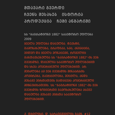
ᲛᲗᲐᲕᲐᲠᲘ ᲒᲕᲔᲠᲓᲘ
ᲩᲕᲔᲜᲡ ᲨᲔᲡᲐᲮᲔᲑ
ᲘᲡᲢᲝᲠᲘᲐ
ᲞᲠᲝᲓᲣᲥᲪᲘᲐ
ᲩᲔᲛᲘ ᲐᲜᲒᲐᲠᲘᲨᲘ
სს “ბაგრატიონი 1882” საავტორო უფლება
2009
ყველა უფლება დაცულია. ტექსტი,
გამოსახულება, გრაფიკა, ხმა, ანიმაცია,
ვიდეო და ყველა მონაცემი, რომელიც
განთავსებულია სს “ბაგრატიონი 1882”-ის ვებ
გვერდზე, დაცულია საავტორო უფლებებით
და სხვა კომერციული უფლებებით. არ
შეიძლება ამ ვებ გვერდის შინაარსის
კოპირება, გავრცელება, შეცვლა, ანდა
მესამე პირთათვის გადაცემა კომერციული
მიზნებისათვის. სს “ბაგრატიონი 1882”-ის ვებ
გვერდის ზოგიერთი გამოსახულება ასევე
დაცულია მესამე პირთა საავტორო
უფლებებით.
ქ. თბილისი, დ. სარაჯიშვილის გამზ. #12