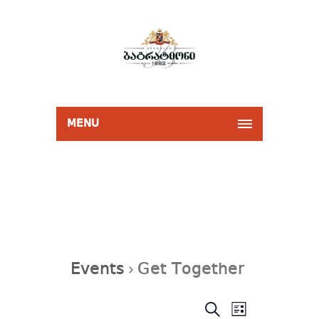
MENU
Events
Get Together
Events
Event
SEARCH
Search
LIST