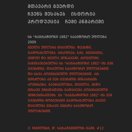
ᲛᲗᲐᲕᲐᲠᲘ ᲒᲕᲔᲠᲓᲘ
ᲩᲕᲔᲜᲡ ᲨᲔᲡᲐᲮᲔᲑ
ᲘᲡᲢᲝᲠᲘᲐ
ᲞᲠᲝᲓᲣᲥᲪᲘᲐ
ᲩᲔᲛᲘ ᲐᲜᲒᲐᲠᲘᲨᲘ
სს “ბაგრატიონი 1882” საავტორო უფლება
2009
ყველა უფლება დაცულია. ტექსტი,
გამოსახულება, გრაფიკა, ხმა, ანიმაცია,
ვიდეო და ყველა მონაცემი, რომელიც
განთავსებულია სს “ბაგრატიონი 1882”-ის ვებ
გვერდზე, დაცულია საავტორო უფლებებით
და სხვა კომერციული უფლებებით. არ
შეიძლება ამ ვებ გვერდის შინაარსის
კოპირება, გავრცელება, შეცვლა, ანდა
მესამე პირთათვის გადაცემა კომერციული
მიზნებისათვის. სს “ბაგრატიონი 1882”-ის ვებ
გვერდის ზოგიერთი გამოსახულება ასევე
დაცულია მესამე პირთა საავტორო
უფლებებით.
ქ. თბილისი, დ. სარაჯიშვილის გამზ. #12