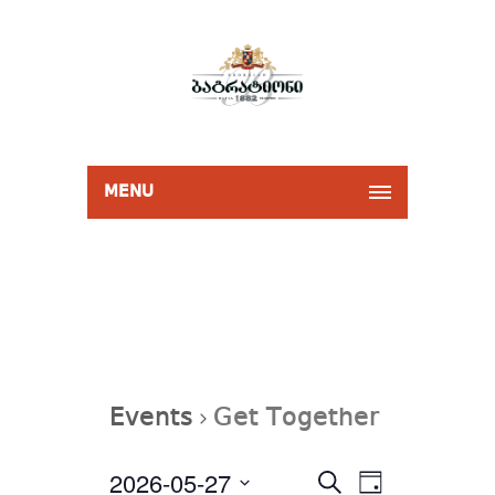
MENU
Events
Get Together
Events
2026-05-27
Event
Select
SEARCH
Search
DAY