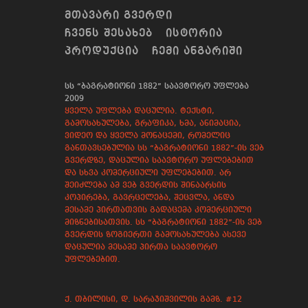
ᲛᲗᲐᲕᲐᲠᲘ ᲒᲕᲔᲠᲓᲘ
ᲩᲕᲔᲜᲡ ᲨᲔᲡᲐᲮᲔᲑ
ᲘᲡᲢᲝᲠᲘᲐ
ᲞᲠᲝᲓᲣᲥᲪᲘᲐ
ᲩᲔᲛᲘ ᲐᲜᲒᲐᲠᲘᲨᲘ
სს “ბაგრატიონი 1882” საავტორო უფლება
2009
ყველა უფლება დაცულია. ტექსტი,
გამოსახულება, გრაფიკა, ხმა, ანიმაცია,
ვიდეო და ყველა მონაცემი, რომელიც
განთავსებულია სს “ბაგრატიონი 1882”-ის ვებ
გვერდზე, დაცულია საავტორო უფლებებით
და სხვა კომერციული უფლებებით. არ
შეიძლება ამ ვებ გვერდის შინაარსის
კოპირება, გავრცელება, შეცვლა, ანდა
მესამე პირთათვის გადაცემა კომერციული
მიზნებისათვის. სს “ბაგრატიონი 1882”-ის ვებ
გვერდის ზოგიერთი გამოსახულება ასევე
დაცულია მესამე პირთა საავტორო
უფლებებით.
ქ. თბილისი, დ. სარაჯიშვილის გამზ. #12