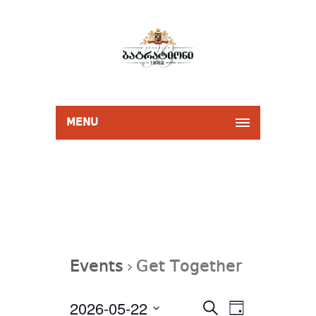
MENU
Events
Get Together
Events
2026-05-22
Event
Select
SEARCH
Search
DAY