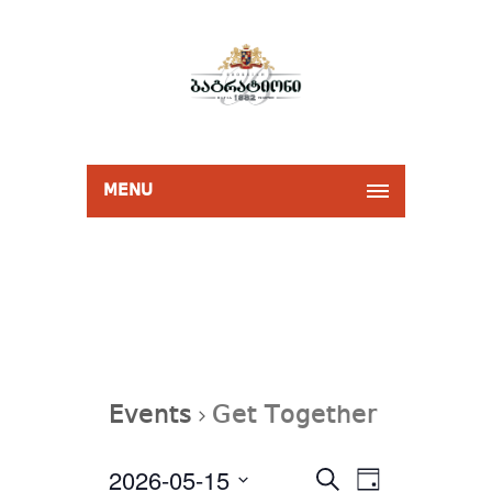
MENU
Events
Get Together
Events
2026-05-15
Event
Select
SEARCH
Search
DAY