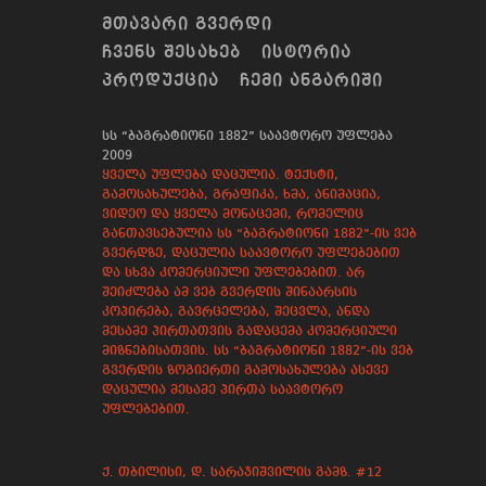
ᲛᲗᲐᲕᲐᲠᲘ ᲒᲕᲔᲠᲓᲘ
ᲩᲕᲔᲜᲡ ᲨᲔᲡᲐᲮᲔᲑ
ᲘᲡᲢᲝᲠᲘᲐ
ᲞᲠᲝᲓᲣᲥᲪᲘᲐ
ᲩᲔᲛᲘ ᲐᲜᲒᲐᲠᲘᲨᲘ
სს “ბაგრატიონი 1882” საავტორო უფლება
2009
ყველა უფლება დაცულია. ტექსტი,
გამოსახულება, გრაფიკა, ხმა, ანიმაცია,
ვიდეო და ყველა მონაცემი, რომელიც
განთავსებულია სს “ბაგრატიონი 1882”-ის ვებ
გვერდზე, დაცულია საავტორო უფლებებით
და სხვა კომერციული უფლებებით. არ
შეიძლება ამ ვებ გვერდის შინაარსის
კოპირება, გავრცელება, შეცვლა, ანდა
მესამე პირთათვის გადაცემა კომერციული
მიზნებისათვის. სს “ბაგრატიონი 1882”-ის ვებ
გვერდის ზოგიერთი გამოსახულება ასევე
დაცულია მესამე პირთა საავტორო
უფლებებით.
ქ. თბილისი, დ. სარაჯიშვილის გამზ. #12