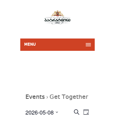
MENU
Events
Get Together
Events
2026-05-08
Event
Select
SEARCH
Search
DAY