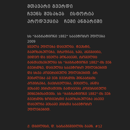
ᲛᲗᲐᲕᲐᲠᲘ ᲒᲕᲔᲠᲓᲘ
ᲩᲕᲔᲜᲡ ᲨᲔᲡᲐᲮᲔᲑ
ᲘᲡᲢᲝᲠᲘᲐ
ᲞᲠᲝᲓᲣᲥᲪᲘᲐ
ᲩᲔᲛᲘ ᲐᲜᲒᲐᲠᲘᲨᲘ
სს “ბაგრატიონი 1882” საავტორო უფლება
2009
ყველა უფლება დაცულია. ტექსტი,
გამოსახულება, გრაფიკა, ხმა, ანიმაცია,
ვიდეო და ყველა მონაცემი, რომელიც
განთავსებულია სს “ბაგრატიონი 1882”-ის ვებ
გვერდზე, დაცულია საავტორო უფლებებით
და სხვა კომერციული უფლებებით. არ
შეიძლება ამ ვებ გვერდის შინაარსის
კოპირება, გავრცელება, შეცვლა, ანდა
მესამე პირთათვის გადაცემა კომერციული
მიზნებისათვის. სს “ბაგრატიონი 1882”-ის ვებ
გვერდის ზოგიერთი გამოსახულება ასევე
დაცულია მესამე პირთა საავტორო
უფლებებით.
ქ. თბილისი, დ. სარაჯიშვილის გამზ. #12