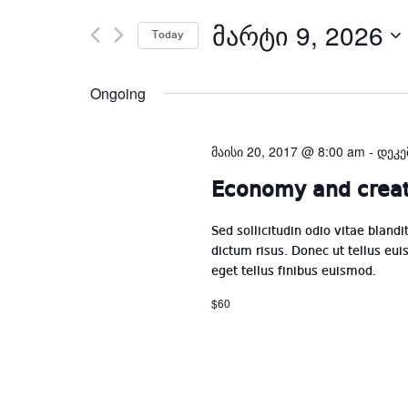
Search
ᲛᲐᲠᲢᲘ 9, 2026
S
for
Today
d
Events
by
Ongoing
Keyword.
მაისი 20, 2017 @ 8:00 am
-
დეკე
Economy and creat
Sed sollicitudin odio vitae blandi
dictum risus. Donec ut tellus euis
eget tellus finibus euismod.
$60