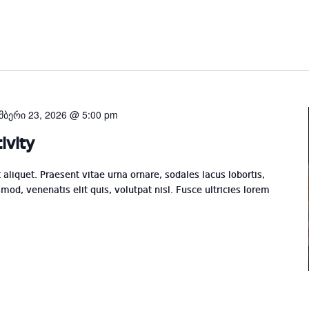
elect
ate.
მბერი 23, 2026 @ 5:00 pm
ivity
t aliquet. Praesent vitae urna ornare, sodales lacus lobortis,
mod, venenatis elit quis, volutpat nisl. Fusce ultricies lorem