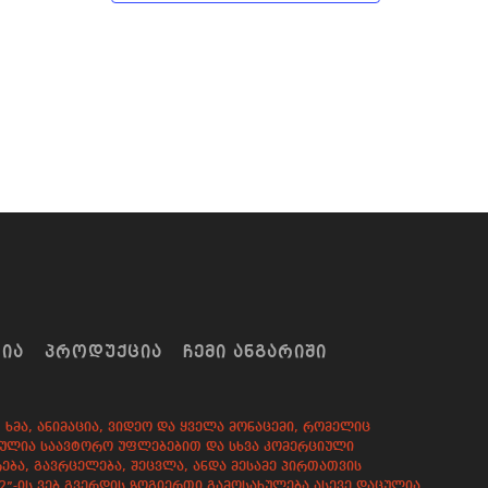
ᲠᲘᲐ
ᲞᲠᲝᲓᲣᲥᲪᲘᲐ
ᲩᲔᲛᲘ ᲐᲜᲒᲐᲠᲘᲨᲘ
ხმა, ანიმაცია, ვიდეო და ყველა მონაცემი, რომელიც
დაცულია საავტორო უფლებებით და სხვა კომერციული
ება, გავრცელება, შეცვლა, ანდა მესამე პირთათვის
82”-ის ვებ გვერდის ზოგიერთი გამოსახულება ასევე დაცულია