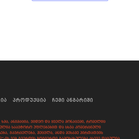
ᲠᲘᲐ
ᲞᲠᲝᲓᲣᲥᲪᲘᲐ
ᲩᲔᲛᲘ ᲐᲜᲒᲐᲠᲘᲨᲘ
ხმა, ანიმაცია, ვიდეო და ყველა მონაცემი, რომელიც
დაცულია საავტორო უფლებებით და სხვა კომერციული
ება, გავრცელება, შეცვლა, ანდა მესამე პირთათვის
82”-ის ვებ გვერდის ზოგიერთი გამოსახულება ასევე დაცულია