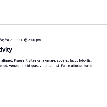
elect
ate.
მბერი 23, 2026 @ 5:00 pm
ivity
t aliquet. Praesent vitae urna ornare, sodales lacus lobortis,
mod, venenatis elit quis, volutpat nisl. Fusce ultricies lorem