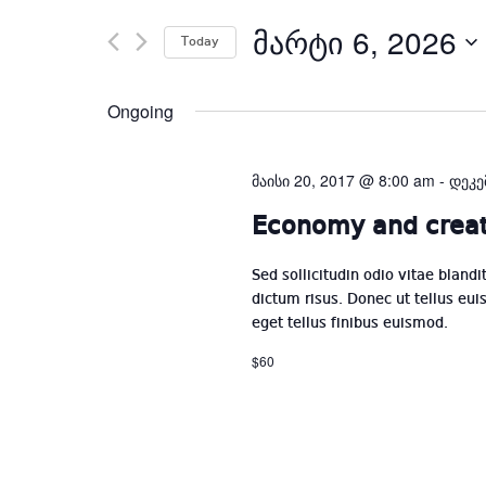
Search
ᲛᲐᲠᲢᲘ 6, 2026
S
for
Today
d
Events
by
Ongoing
Keyword.
მაისი 20, 2017 @ 8:00 am
-
დეკე
Economy and creat
Sed sollicitudin odio vitae blandi
dictum risus. Donec ut tellus euis
eget tellus finibus euismod.
$60