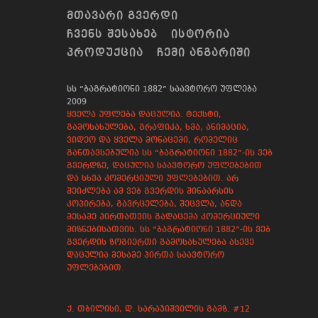
ᲛᲗᲐᲕᲐᲠᲘ ᲒᲕᲔᲠᲓᲘ
ᲩᲕᲔᲜᲡ ᲨᲔᲡᲐᲮᲔᲑ
ᲘᲡᲢᲝᲠᲘᲐ
ᲞᲠᲝᲓᲣᲥᲪᲘᲐ
ᲩᲔᲛᲘ ᲐᲜᲒᲐᲠᲘᲨᲘ
სს “ბაგრატიონი 1882” საავტორო უფლება
2009
ყველა უფლება დაცულია. ტექსტი,
გამოსახულება, გრაფიკა, ხმა, ანიმაცია,
ვიდეო და ყველა მონაცემი, რომელიც
განთავსებულია სს “ბაგრატიონი 1882”-ის ვებ
გვერდზე, დაცულია საავტორო უფლებებით
და სხვა კომერციული უფლებებით. არ
შეიძლება ამ ვებ გვერდის შინაარსის
კოპირება, გავრცელება, შეცვლა, ანდა
მესამე პირთათვის გადაცემა კომერციული
მიზნებისათვის. სს “ბაგრატიონი 1882”-ის ვებ
გვერდის ზოგიერთი გამოსახულება ასევე
დაცულია მესამე პირთა საავტორო
უფლებებით.
ქ. თბილისი, დ. სარაჯიშვილის გამზ. #12