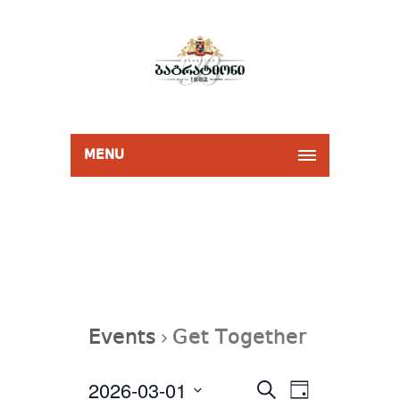
MENU
Events
Get Together
Events
2026-03-01
Event
Select
SEARCH
Search
DAY