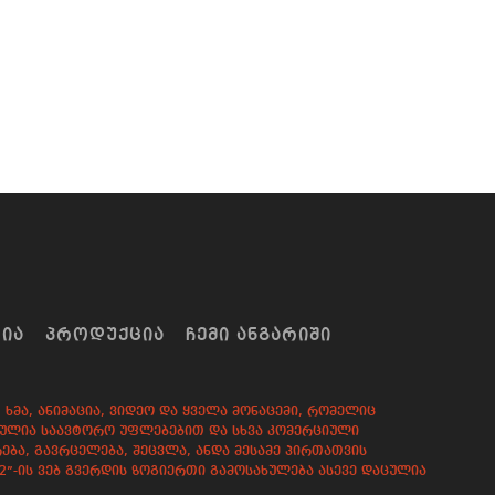
ᲠᲘᲐ
ᲞᲠᲝᲓᲣᲥᲪᲘᲐ
ᲩᲔᲛᲘ ᲐᲜᲒᲐᲠᲘᲨᲘ
ხმა, ანიმაცია, ვიდეო და ყველა მონაცემი, რომელიც
დაცულია საავტორო უფლებებით და სხვა კომერციული
ება, გავრცელება, შეცვლა, ანდა მესამე პირთათვის
82”-ის ვებ გვერდის ზოგიერთი გამოსახულება ასევე დაცულია