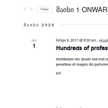
Search
ᲛᲐᲘᲡᲘ 1 ONWA
for
Today
Events
by
მაისი 2026
Keyword.
მარტი 9, 2017 @ 8:00 am
-
დეკე
ᲞᲐᲠ
1
Hundreds of profes
Vestibulum nec ipsum sed erat u
penatibus et magnis dis parturie
$25