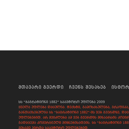
ᲛᲗᲐᲕᲐᲠᲘ ᲒᲕᲔᲠᲓᲘ
ᲩᲕᲔᲜᲡ ᲨᲔᲡᲐᲮᲔᲑ
ᲘᲡᲢᲝ
სს “ბაგრატიონი 1882” საავტორო უფლება 2009
ყველა უფლება დაცულია. ტექსტი, გამოსახულება, გრაფიკა, 
განთავსებულია სს “ბაგრატიონი 1882”-ის ვებ გვერდზე, 
უფლებებით. არ შეიძლება ამ ვებ გვერდის შინაარსის კოპირ
გადაცემა კომერციული მიზნებისათვის. სს “ბაგრატიონი 18
მესამე პირთა საავტორო უფლებებით.