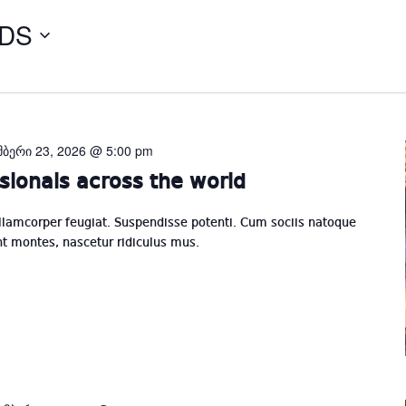
RDS
Select
date.
მბერი 23, 2026 @ 5:00 pm
sionals across the world
llamcorper feugiat. Suspendisse potenti. Cum sociis natoque
nt montes, nascetur ridiculus mus.