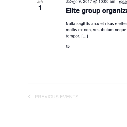
მარტი 9, 2017 @ 10:00 am
-
დეკ
ᲞᲐᲠ
1
Elite group organiz
Nulla sagittis arcu et risus eleif
mollis ex non, vestibulum neque. 
tempor. […]
$5
PREVIOUS
EVENTS