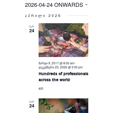
Views
and
2026-04-24 ONWARDS
Select
Views
Navigation
Navigation
date.
აპრილი 2026
ᲞᲐᲠ
24
მარტი 9, 2017 @ 8:00 am
-
დეკემბერი 23, 2026 @ 5:00 pm
Hundreds of professionals
across the world
$25
ᲞᲐᲠ
24