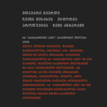
ᲛᲗᲐᲕᲐᲠᲘ ᲒᲕᲔᲠᲓᲘ
ᲩᲕᲔᲜᲡ ᲨᲔᲡᲐᲮᲔᲑ
ᲘᲡᲢᲝᲠᲘᲐ
ᲞᲠᲝᲓᲣᲥᲪᲘᲐ
ᲩᲔᲛᲘ ᲐᲜᲒᲐᲠᲘᲨᲘ
სს “ბაგრატიონი 1882” საავტორო უფლება
2009
ყველა უფლება დაცულია. ტექსტი,
გამოსახულება, გრაფიკა, ხმა, ანიმაცია,
ვიდეო და ყველა მონაცემი, რომელიც
განთავსებულია სს “ბაგრატიონი 1882”-ის ვებ
გვერდზე, დაცულია საავტორო უფლებებით
და სხვა კომერციული უფლებებით. არ
შეიძლება ამ ვებ გვერდის შინაარსის
კოპირება, გავრცელება, შეცვლა, ანდა
მესამე პირთათვის გადაცემა კომერციული
მიზნებისათვის. სს “ბაგრატიონი 1882”-ის ვებ
გვერდის ზოგიერთი გამოსახულება ასევე
დაცულია მესამე პირთა საავტორო
უფლებებით.