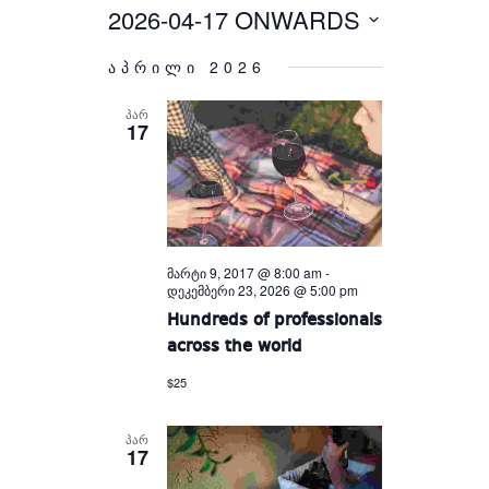
Views
and
2026-04-17 ONWARDS
Select
Views
Navigation
Navigation
date.
აპრილი 2026
ᲞᲐᲠ
17
მარტი 9, 2017 @ 8:00 am
-
დეკემბერი 23, 2026 @ 5:00 pm
Hundreds of professionals
across the world
$25
ᲞᲐᲠ
17