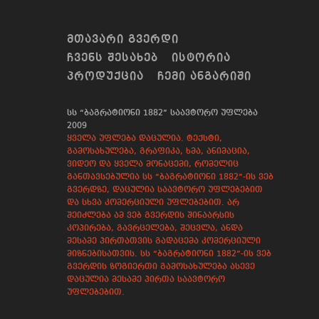
ᲛᲗᲐᲕᲐᲠᲘ ᲒᲕᲔᲠᲓᲘ
ᲩᲕᲔᲜᲡ ᲨᲔᲡᲐᲮᲔᲑ
ᲘᲡᲢᲝᲠᲘᲐ
ᲞᲠᲝᲓᲣᲥᲪᲘᲐ
ᲩᲔᲛᲘ ᲐᲜᲒᲐᲠᲘᲨᲘ
სს “ბაგრატიონი 1882” საავტორო უფლება
2009
ყველა უფლება დაცულია. ტექსტი,
გამოსახულება, გრაფიკა, ხმა, ანიმაცია,
ვიდეო და ყველა მონაცემი, რომელიც
განთავსებულია სს “ბაგრატიონი 1882”-ის ვებ
გვერდზე, დაცულია საავტორო უფლებებით
და სხვა კომერციული უფლებებით. არ
შეიძლება ამ ვებ გვერდის შინაარსის
კოპირება, გავრცელება, შეცვლა, ანდა
მესამე პირთათვის გადაცემა კომერციული
მიზნებისათვის. სს “ბაგრატიონი 1882”-ის ვებ
გვერდის ზოგიერთი გამოსახულება ასევე
დაცულია მესამე პირთა საავტორო
უფლებებით.