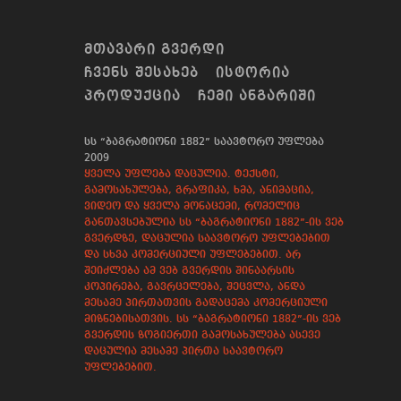
ᲛᲗᲐᲕᲐᲠᲘ ᲒᲕᲔᲠᲓᲘ
ᲩᲕᲔᲜᲡ ᲨᲔᲡᲐᲮᲔᲑ
ᲘᲡᲢᲝᲠᲘᲐ
ᲞᲠᲝᲓᲣᲥᲪᲘᲐ
ᲩᲔᲛᲘ ᲐᲜᲒᲐᲠᲘᲨᲘ
სს “ბაგრატიონი 1882” საავტორო უფლება
2009
ყველა უფლება დაცულია. ტექსტი,
გამოსახულება, გრაფიკა, ხმა, ანიმაცია,
ვიდეო და ყველა მონაცემი, რომელიც
განთავსებულია სს “ბაგრატიონი 1882”-ის ვებ
გვერდზე, დაცულია საავტორო უფლებებით
და სხვა კომერციული უფლებებით. არ
შეიძლება ამ ვებ გვერდის შინაარსის
კოპირება, გავრცელება, შეცვლა, ანდა
მესამე პირთათვის გადაცემა კომერციული
მიზნებისათვის. სს “ბაგრატიონი 1882”-ის ვებ
გვერდის ზოგიერთი გამოსახულება ასევე
დაცულია მესამე პირთა საავტორო
უფლებებით.