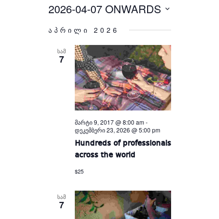
Views
and
2026-04-07 ONWARDS
Select
Views
Navigation
Navigation
date.
აპრილი 2026
ᲡᲐᲛ
7
მარტი 9, 2017 @ 8:00 am
-
დეკემბერი 23, 2026 @ 5:00 pm
Hundreds of professionals
across the world
$25
ᲡᲐᲛ
7