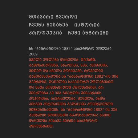
ᲛᲗᲐᲕᲐᲠᲘ ᲒᲕᲔᲠᲓᲘ
ᲩᲕᲔᲜᲡ ᲨᲔᲡᲐᲮᲔᲑ
ᲘᲡᲢᲝᲠᲘᲐ
ᲞᲠᲝᲓᲣᲥᲪᲘᲐ
ᲩᲔᲛᲘ ᲐᲜᲒᲐᲠᲘᲨᲘ
სს “ბაგრატიონი 1882” საავტორო უფლება
2009
ყველა უფლება დაცულია. ტექსტი,
გამოსახულება, გრაფიკა, ხმა, ანიმაცია,
ვიდეო და ყველა მონაცემი, რომელიც
განთავსებულია სს “ბაგრატიონი 1882”-ის ვებ
გვერდზე, დაცულია საავტორო უფლებებით
და სხვა კომერციული უფლებებით. არ
შეიძლება ამ ვებ გვერდის შინაარსის
კოპირება, გავრცელება, შეცვლა, ანდა
მესამე პირთათვის გადაცემა კომერციული
მიზნებისათვის. სს “ბაგრატიონი 1882”-ის ვებ
გვერდის ზოგიერთი გამოსახულება ასევე
დაცულია მესამე პირთა საავტორო
უფლებებით.