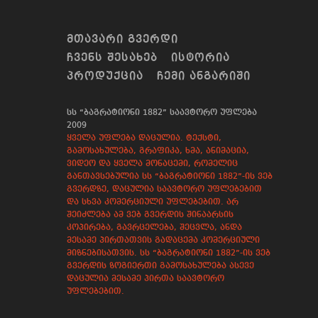
ᲛᲗᲐᲕᲐᲠᲘ ᲒᲕᲔᲠᲓᲘ
ᲩᲕᲔᲜᲡ ᲨᲔᲡᲐᲮᲔᲑ
ᲘᲡᲢᲝᲠᲘᲐ
ᲞᲠᲝᲓᲣᲥᲪᲘᲐ
ᲩᲔᲛᲘ ᲐᲜᲒᲐᲠᲘᲨᲘ
სს “ბაგრატიონი 1882” საავტორო უფლება
2009
ყველა უფლება დაცულია. ტექსტი,
გამოსახულება, გრაფიკა, ხმა, ანიმაცია,
ვიდეო და ყველა მონაცემი, რომელიც
განთავსებულია სს “ბაგრატიონი 1882”-ის ვებ
გვერდზე, დაცულია საავტორო უფლებებით
და სხვა კომერციული უფლებებით. არ
შეიძლება ამ ვებ გვერდის შინაარსის
კოპირება, გავრცელება, შეცვლა, ანდა
მესამე პირთათვის გადაცემა კომერციული
მიზნებისათვის. სს “ბაგრატიონი 1882”-ის ვებ
გვერდის ზოგიერთი გამოსახულება ასევე
დაცულია მესამე პირთა საავტორო
უფლებებით.