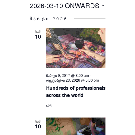
Views
and
2026-03-10 ONWARDS
Select
Views
Navigation
Navigation
date.
მარტი 2026
ᲡᲐᲛ
10
მარტი 9, 2017 @ 8:00 am
-
დეკემბერი 23, 2026 @ 5:00 pm
Hundreds of professionals
across the world
$25
ᲡᲐᲛ
10