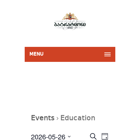
MENU
Events
Education
Events
2026-05-26
Event
Select
SEARCH
Search
DAY