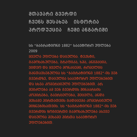
ᲛᲗᲐᲕᲐᲠᲘ ᲒᲕᲔᲠᲓᲘ
ᲩᲕᲔᲜᲡ ᲨᲔᲡᲐᲮᲔᲑ
ᲘᲡᲢᲝᲠᲘᲐ
ᲞᲠᲝᲓᲣᲥᲪᲘᲐ
ᲩᲔᲛᲘ ᲐᲜᲒᲐᲠᲘᲨᲘ
სს “ბაგრატიონი 1882” საავტორო უფლება
2009
ყველა უფლება დაცულია. ტექსტი,
გამოსახულება, გრაფიკა, ხმა, ანიმაცია,
ვიდეო და ყველა მონაცემი, რომელიც
განთავსებულია სს “ბაგრატიონი 1882”-ის ვებ
გვერდზე, დაცულია საავტორო უფლებებით
და სხვა კომერციული უფლებებით. არ
შეიძლება ამ ვებ გვერდის შინაარსის
კოპირება, გავრცელება, შეცვლა, ანდა
მესამე პირთათვის გადაცემა კომერციული
მიზნებისათვის. სს “ბაგრატიონი 1882”-ის ვებ
გვერდის ზოგიერთი გამოსახულება ასევე
დაცულია მესამე პირთა საავტორო
უფლებებით.