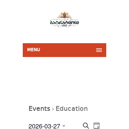
MENU
Events
Education
Events
2026-03-27
Event
Select
SEARCH
Search
DAY