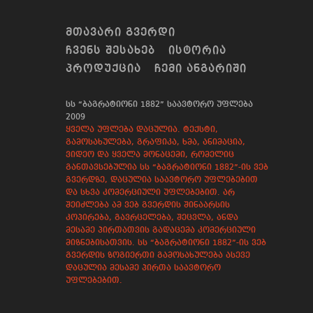
ᲛᲗᲐᲕᲐᲠᲘ ᲒᲕᲔᲠᲓᲘ
ᲩᲕᲔᲜᲡ ᲨᲔᲡᲐᲮᲔᲑ
ᲘᲡᲢᲝᲠᲘᲐ
ᲞᲠᲝᲓᲣᲥᲪᲘᲐ
ᲩᲔᲛᲘ ᲐᲜᲒᲐᲠᲘᲨᲘ
სს “ბაგრატიონი 1882” საავტორო უფლება
2009
ყველა უფლება დაცულია. ტექსტი,
გამოსახულება, გრაფიკა, ხმა, ანიმაცია,
ვიდეო და ყველა მონაცემი, რომელიც
განთავსებულია სს “ბაგრატიონი 1882”-ის ვებ
გვერდზე, დაცულია საავტორო უფლებებით
და სხვა კომერციული უფლებებით. არ
შეიძლება ამ ვებ გვერდის შინაარსის
კოპირება, გავრცელება, შეცვლა, ანდა
მესამე პირთათვის გადაცემა კომერციული
მიზნებისათვის. სს “ბაგრატიონი 1882”-ის ვებ
გვერდის ზოგიერთი გამოსახულება ასევე
დაცულია მესამე პირთა საავტორო
უფლებებით.