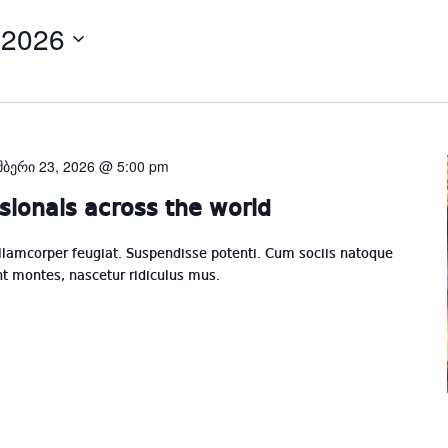
 2026
Select
date.
მბერი 23, 2026 @ 5:00 pm
sionals across the world
llamcorper feugiat. Suspendisse potenti. Cum sociis natoque
nt montes, nascetur ridiculus mus.