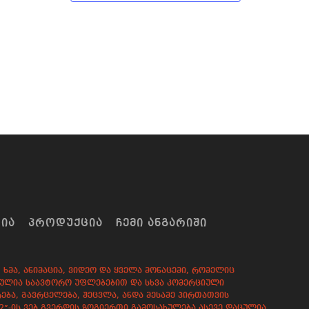
ᲠᲘᲐ
ᲞᲠᲝᲓᲣᲥᲪᲘᲐ
ᲩᲔᲛᲘ ᲐᲜᲒᲐᲠᲘᲨᲘ
ხმა, ანიმაცია, ვიდეო და ყველა მონაცემი, რომელიც
დაცულია საავტორო უფლებებით და სხვა კომერციული
ება, გავრცელება, შეცვლა, ანდა მესამე პირთათვის
82”-ის ვებ გვერდის ზოგიერთი გამოსახულება ასევე დაცულია