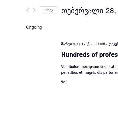
Search
ᲗᲔᲑᲔᲠᲕᲐᲚᲘ 28,
for
Today
Events
by
Ongoing
Keyword.
მარტი 9, 2017 @ 8:00 am
-
დეკე
Hundreds of profes
Vestibulum nec ipsum sed erat u
penatibus et magnis dis parturie
$25