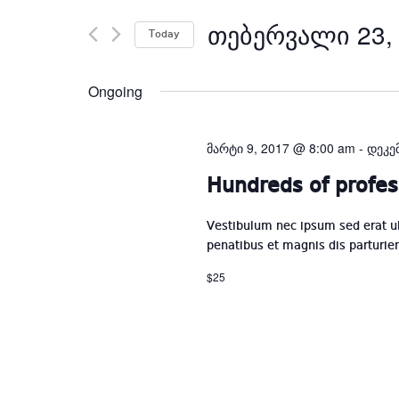
Search
ᲗᲔᲑᲔᲠᲕᲐᲚᲘ 23,
for
Today
Events
by
Ongoing
Keyword.
მარტი 9, 2017 @ 8:00 am
-
დეკე
Hundreds of profes
Vestibulum nec ipsum sed erat u
penatibus et magnis dis parturie
$25