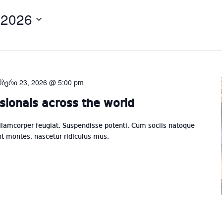
 2026
Select
date.
მბერი 23, 2026 @ 5:00 pm
sionals across the world
llamcorper feugiat. Suspendisse potenti. Cum sociis natoque
nt montes, nascetur ridiculus mus.