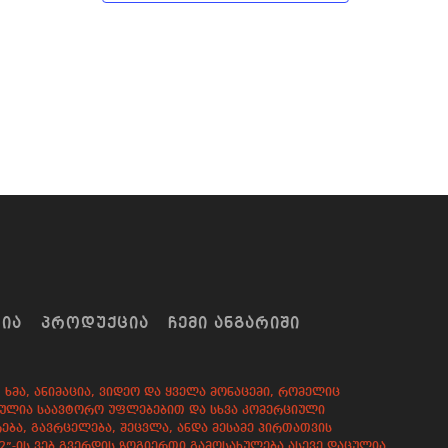
ᲠᲘᲐ
ᲞᲠᲝᲓᲣᲥᲪᲘᲐ
ᲩᲔᲛᲘ ᲐᲜᲒᲐᲠᲘᲨᲘ
ხმა, ანიმაცია, ვიდეო და ყველა მონაცემი, რომელიც
დაცულია საავტორო უფლებებით და სხვა კომერციული
ება, გავრცელება, შეცვლა, ანდა მესამე პირთათვის
82”-ის ვებ გვერდის ზოგიერთი გამოსახულება ასევე დაცულია