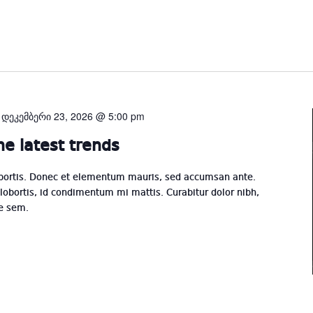
Select
date.
-
დეკემბერი 23, 2026 @ 5:00 pm
e latest trends
lobortis. Donec et elementum mauris, sed accumsan ante.
lobortis, id condimentum mi mattis. Curabitur dolor nibh,
ue sem.