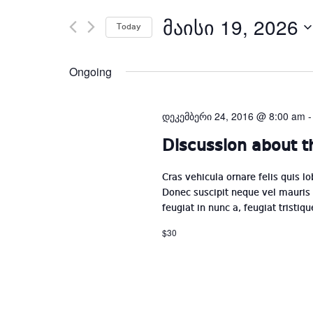
Search
ᲛᲐᲘᲡᲘ 19, 2026
for
Today
Events
by
Ongoing
Keyword.
დეკემბერი 24, 2016 @ 8:00 am
Discussion about th
Cras vehicula ornare felis quis 
Donec suscipit neque vel mauris 
feugiat in nunc a, feugiat tristiq
$30