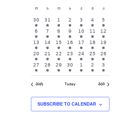
Views
and
date.
Views
Navigation
Calendar
Navigation
ო
ს
ო
ხ
პ
შ
კ
of
Events
3
3
3
3
3
3
3
30
31
1
2
3
4
5
events,
events,
events,
events,
events,
events,
events,
3
3
3
3
3
3
3
6
7
8
9
10
11
12
events,
events,
events,
events,
events,
events,
events,
3
3
3
3
3
3
3
13
14
15
16
17
18
19
events,
events,
events,
events,
events,
events,
events,
3
3
3
3
3
3
3
20
21
22
23
24
25
26
events,
events,
events,
events,
events,
events,
events,
3
3
3
3
3
3
3
27
28
29
30
1
2
3
events,
events,
events,
events,
events,
events,
events,
მარ
Today
მაი
SUBSCRIBE TO CALENDAR