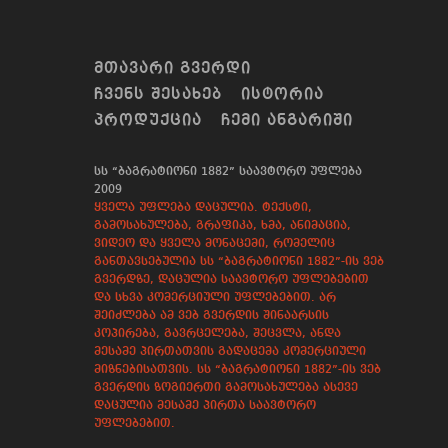
ᲛᲗᲐᲕᲐᲠᲘ ᲒᲕᲔᲠᲓᲘ
ᲩᲕᲔᲜᲡ ᲨᲔᲡᲐᲮᲔᲑ
ᲘᲡᲢᲝᲠᲘᲐ
ᲞᲠᲝᲓᲣᲥᲪᲘᲐ
ᲩᲔᲛᲘ ᲐᲜᲒᲐᲠᲘᲨᲘ
სს “ბაგრატიონი 1882” საავტორო უფლება
2009
ყველა უფლება დაცულია. ტექსტი,
გამოსახულება, გრაფიკა, ხმა, ანიმაცია,
ვიდეო და ყველა მონაცემი, რომელიც
განთავსებულია სს “ბაგრატიონი 1882”-ის ვებ
გვერდზე, დაცულია საავტორო უფლებებით
და სხვა კომერციული უფლებებით. არ
შეიძლება ამ ვებ გვერდის შინაარსის
კოპირება, გავრცელება, შეცვლა, ანდა
მესამე პირთათვის გადაცემა კომერციული
მიზნებისათვის. სს “ბაგრატიონი 1882”-ის ვებ
გვერდის ზოგიერთი გამოსახულება ასევე
დაცულია მესამე პირთა საავტორო
უფლებებით.