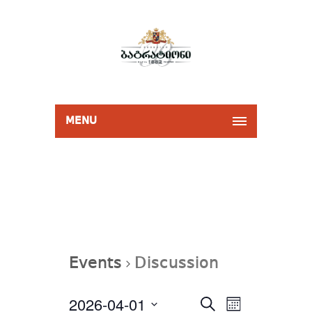
MENU
Events
Discussion
Events
2026-04-01
Event
Select
SEARCH
Search
MONTH