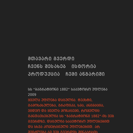
ᲛᲗᲐᲕᲐᲠᲘ ᲒᲕᲔᲠᲓᲘ
ᲩᲕᲔᲜᲡ ᲨᲔᲡᲐᲮᲔᲑ
ᲘᲡᲢᲝᲠᲘᲐ
ᲞᲠᲝᲓᲣᲥᲪᲘᲐ
ᲩᲔᲛᲘ ᲐᲜᲒᲐᲠᲘᲨᲘ
სს “ბაგრატიონი 1882” საავტორო უფლება
2009
ყველა უფლება დაცულია. ტექსტი,
გამოსახულება, გრაფიკა, ხმა, ანიმაცია,
ვიდეო და ყველა მონაცემი, რომელიც
განთავსებულია სს “ბაგრატიონი 1882”-ის ვებ
გვერდზე, დაცულია საავტორო უფლებებით
და სხვა კომერციული უფლებებით. არ
შეიძლება ამ ვებ გვერდის შინაარსის