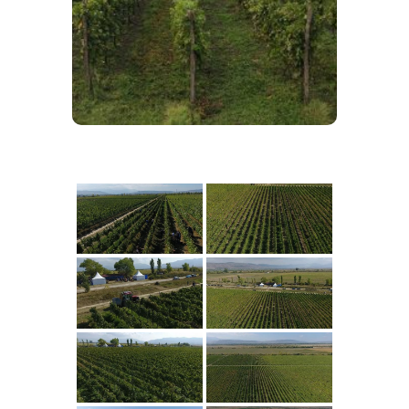
ტრადიციულ ზონებში და ჯამში
შეადგენს 150 ჰექტარის
ფართობის მაღალი დონის
მევენახეობის მეურნეობას.