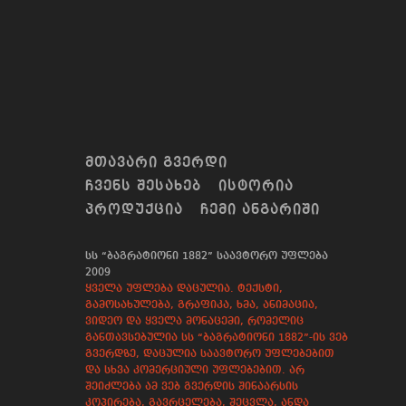
ᲛᲗᲐᲕᲐᲠᲘ ᲒᲕᲔᲠᲓᲘ
ᲩᲕᲔᲜᲡ ᲨᲔᲡᲐᲮᲔᲑ
ᲘᲡᲢᲝᲠᲘᲐ
ᲞᲠᲝᲓᲣᲥᲪᲘᲐ
ᲩᲔᲛᲘ ᲐᲜᲒᲐᲠᲘᲨᲘ
სს “ბაგრატიონი 1882” საავტორო უფლება
2009
ყველა უფლება დაცულია. ტექსტი,
გამოსახულება, გრაფიკა, ხმა, ანიმაცია,
ვიდეო და ყველა მონაცემი, რომელიც
განთავსებულია სს “ბაგრატიონი 1882”-ის ვებ
გვერდზე, დაცულია საავტორო უფლებებით
და სხვა კომერციული უფლებებით. არ
შეიძლება ამ ვებ გვერდის შინაარსის
კოპირება, გავრცელება, შეცვლა, ანდა