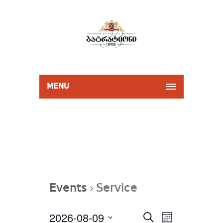
MENU
Events
Service
Events
2026-08-09
Event
Select
SEARCH
Search
MONTH