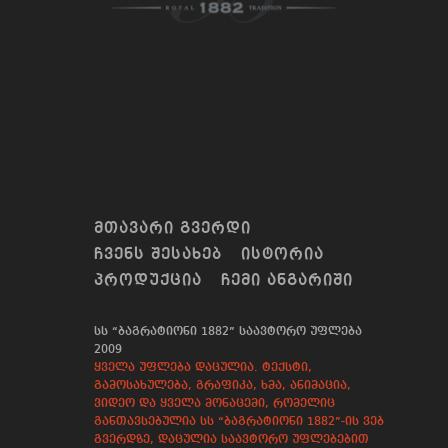
ᲛᲗᲐᲕᲐᲠᲘ ᲒᲕᲔᲠᲓᲘ
ᲩᲕᲔᲜᲡ ᲨᲔᲡᲐᲮᲔᲑ
ᲘᲡᲢᲝᲠᲘᲐ
ᲞᲠᲝᲓᲣᲥᲪᲘᲐ
ᲩᲔᲛᲘ ᲐᲜᲒᲐᲠᲘᲨᲘ
სს “ბაგრატიონი 1882” საავტორო უფლება
2009
ყველა უფლება დაცულია. ტექსტი,
გამოსახულება, გრაფიკა, ხმა, ანიმაცია,
ვიდეო და ყველა მონაცემი, რომელიც
განთავსებულია სს “ბაგრატიონი 1882”-ის ვებ
გვერდზე, დაცულია საავტორო უფლებებით