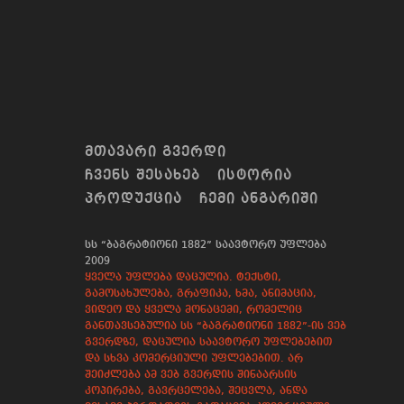
ᲛᲗᲐᲕᲐᲠᲘ ᲒᲕᲔᲠᲓᲘ
ᲩᲕᲔᲜᲡ ᲨᲔᲡᲐᲮᲔᲑ
ᲘᲡᲢᲝᲠᲘᲐ
ᲞᲠᲝᲓᲣᲥᲪᲘᲐ
ᲩᲔᲛᲘ ᲐᲜᲒᲐᲠᲘᲨᲘ
სს “ბაგრატიონი 1882” საავტორო უფლება
2009
ყველა უფლება დაცულია. ტექსტი,
გამოსახულება, გრაფიკა, ხმა, ანიმაცია,
ვიდეო და ყველა მონაცემი, რომელიც
განთავსებულია სს “ბაგრატიონი 1882”-ის ვებ
გვერდზე, დაცულია საავტორო უფლებებით
და სხვა კომერციული უფლებებით. არ
შეიძლება ამ ვებ გვერდის შინაარსის
კოპირება, გავრცელება, შეცვლა, ანდა