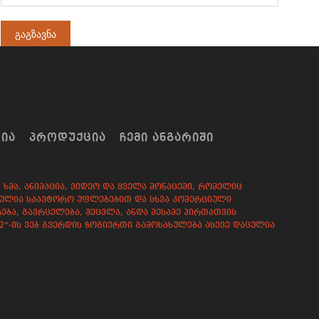
ᲠᲘᲐ
ᲞᲠᲝᲓᲣᲥᲪᲘᲐ
ᲩᲔᲛᲘ ᲐᲜᲒᲐᲠᲘᲨᲘ
ხმა, ანიმაცია, ვიდეო და ყველა მონაცემი, რომელიც
დაცულია საავტორო უფლებებით და სხვა კომერციული
ება, გავრცელება, შეცვლა, ანდა მესამე პირთათვის
82”-ის ვებ გვერდის ზოგიერთი გამოსახულება ასევე დაცულია